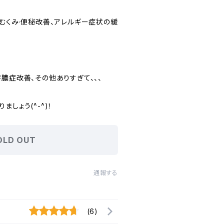
むくみ·便秘改善、アレルギー症状の緩
膿症改善、その他ありすぎて、、、
しょう(^-^)！
OLD OUT
通報する
(6)